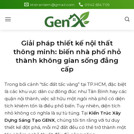
Skip
ktstranliem@gmail.com
0942.654.709
to
content
Giải pháp thiết kế nội thất
thông minh: biến nhà phố nhỏ
thành không gian sống đẳng
cấp
Trong bối cảnh “tấc đất tấc vàng” tại TP.HCM, đặc biệt
là các khu vực dân cư đông đúc như Tân Bình hay các
quận nội thành, việc sở hữu một ngôi nhà phố có diện
tích khiêm tốn là điều phổ biến. Tuy nhiên, diện tích
nhỏ không có nghĩa là sự tù túng. Tại
Kiến Trúc Xây
Dựng Sáng Tạo GENX
, chúng tôi tin rằng với tư duy
thiết kế đột phá, mỗi m2 đất đều có thể trở thành một