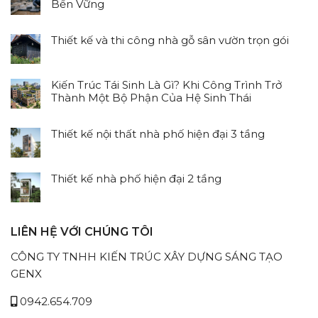
Bền Vững
Không
có
Thiết kế và thi công nhà gỗ sân vườn trọn gói
bình
Không
luận
có
ở
bình
Ứng
Kiến Trúc Tái Sinh Là Gì? Khi Công Trình Trở
luận
Dụng
Thành Một Bộ Phận Của Hệ Sinh Thái
ở
Vật
Không
Thiết
Liệu
có
kế
Thiết kế nội thất nhà phố hiện đại 3 tầng
Tái
bình
và
Chế
Không
luận
thi
Trong
có
ở
công
Xây
bình
Kiến
Thiết kế nhà phố hiện đại 2 tầng
nhà
Dựng
luận
Trúc
Không
gỗ
Bền
ở
Tái
có
sân
Vững
Thiết
Sinh
bình
vườn
kế
Là
LIÊN HỆ VỚI CHÚNG TÔI
luận
trọn
nội
Gì?
ở
gói
thất
Khi
CÔNG TY TNHH KIẾN TRÚC XÂY DỰNG SÁNG TẠO
Thiết
nhà
Công
kế
GENX
phố
Trình
nhà
hiện
Trở
phố
0942.654.709
đại
Thành
hiện
3
Một