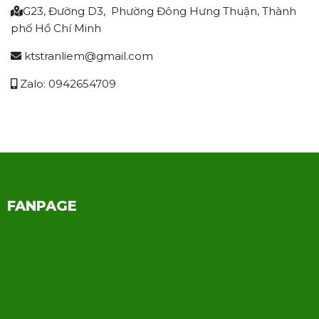
đại
tầng
G23, Đường D3, Phường Đông Hưng Thuận, Thành
Bộ
2
Phận
phố Hồ Chí Minh
tầng
Của
Hệ
ktstranliem@gmail.com
Sinh
Thái
Zalo: 0942654709
FANPAGE