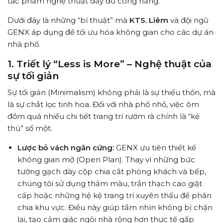
tác phẩm nghệ thuật đầy đủ công năng.
Dưới đây là những “bí thuật” mà
KTS. Liêm
và đội ngũ
GENX áp dụng để tối ưu hóa không gian cho các dự án
nhà phố.
1. Triết lý “Less is More” – Nghệ thuật của
sự tối giản
Sự tối giản (Minimalism) không phải là sự thiếu thốn, mà
là sự chắt lọc tinh hoa. Đối với nhà phố nhỏ, việc ôm
đồm quá nhiều chi tiết trang trí rườm rà chính là “kẻ
thù” số một.
Lược bỏ vách ngăn cứng:
GENX ưu tiên thiết kế
không gian mở (Open Plan). Thay vì những bức
tường gạch dày cộp chia cắt phòng khách và bếp,
chúng tôi sử dụng thảm màu, trần thạch cao giật
cấp hoặc những hệ kệ trang trí xuyên thấu để phân
chia khu vực. Điều này giúp tầm nhìn không bị chặn
lại, tạo cảm giác ngôi nhà rộng hơn thực tế gấp