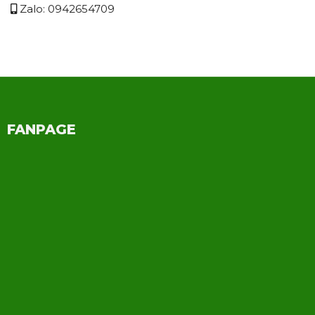
Thái
Zalo: 0942654709
FANPAGE