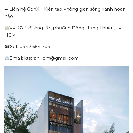
————-
➡ Liên hệ GenX – Kiến tạo không gian sống xanh hoàn
hảo
VP: G23, đường D3, phường Đông Hưng Thuận, TP
HCM
☎Sdt: 0942 654 709
Email: ktstran.liem@gmail.com