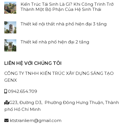
bình
Ứng
Kiến Trúc Tái Sinh Là Gì? Khi Công Trình Trở
luận
Dụng
Thành Một Bộ Phận Của Hệ Sinh Thái
ở
Vật
Không
Thiết
Liệu
có
kế
Thiết kế nội thất nhà phố hiện đại 3 tầng
Tái
bình
và
Chế
Không
luận
thi
Trong
có
ở
công
Xây
bình
Kiến
Thiết kế nhà phố hiện đại 2 tầng
nhà
Dựng
luận
Trúc
Không
gỗ
Bền
ở
Tái
có
sân
Vững
Thiết
Sinh
bình
vườn
kế
Là
LIÊN HỆ VỚI CHÚNG TÔI
luận
trọn
nội
Gì?
ở
gói
thất
Khi
CÔNG TY TNHH KIẾN TRÚC XÂY DỰNG SÁNG TẠO
Thiết
nhà
Công
kế
GENX
phố
Trình
nhà
hiện
Trở
phố
0942.654.709
đại
Thành
hiện
3
Một
đại
tầng
G23, Đường D3, Phường Đông Hưng Thuận, Thành
Bộ
2
Phận
phố Hồ Chí Minh
tầng
Của
Hệ
ktstranliem@gmail.com
Sinh